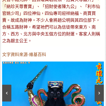
「納珍天尊曹寶」、「招財使者陳九公」、「利市仙
官姚少司」四位神仙，四仙專司迎祥納福、商賈買
賣。故成為財神。不少人會將趙公明與其四位部下，
合稱五路財神，希望祂們可以為信徒帶來東方、南
方、西方、北方與中央五個方位的財運。客家人則稱
之為銀主公王。
文字資料來源-維基百科