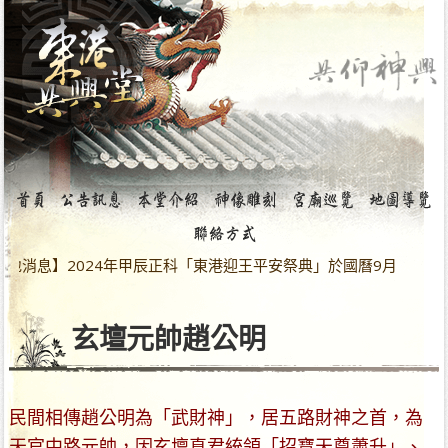
消息】2024年甲辰正科「東港迎王平安祭典」於國曆9月28日～1
玄壇元帥趙公明
民間相傳趙公明為「武財神」，居五路財神之首，為
天官中路元帥，因玄壇真君統領「招寶天尊蕭升」、