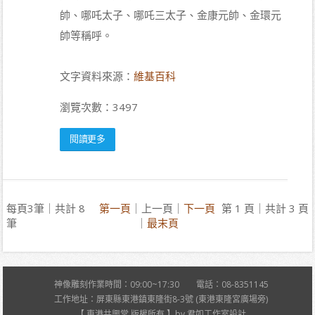
帥、哪吒太子、哪吒三太子、金康元帥、金環元
帥等稱呼。
文字資料來源：
維基百科
瀏覽次數：3497
閱讀更多
每頁3筆｜共計 8
第一頁
｜上一頁｜
下一頁
第 1 頁｜共計 3 頁
筆
｜
最末頁
神像雕刻作業時間：09:00~17:30 電話：08-8351145
工作地址：屏東縣東港鎮東隆街8-3號 (東港東隆宮廣場旁)
【 東港共興堂 版權所有 】by 君如工作室設計