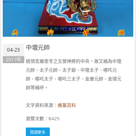
中壇元帥
04-23
2017年
統領宮廟堂寺之五營神將的中央，故又稱為中壇
元帥、太子元帥、太子爺、中壇太子、哪吒元
帥、哪吒太子、哪吒三太子、金康元帥、金環元
帥等稱呼。
文字資料來源：
維基百科
瀏覽次數：8425
閱讀更多