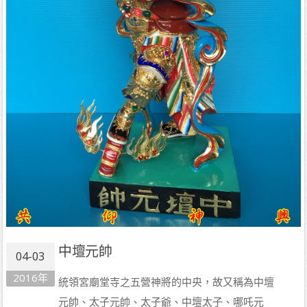
中壇元帥
04-03
2016年
統領宮廟堂寺之五營神將的中央，故又稱為中壇
元帥、太子元帥、太子爺、中壇太子、哪吒元