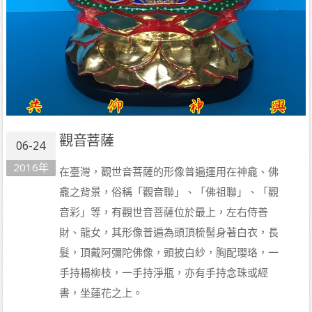
觀音菩薩
06-24
2016年
在臺灣，觀世音菩薩的形像普遍運用在神龕、佛
龕之背景，俗稱「觀音聯」、「佛祖聯」、「觀
音彩」等，有觀世音菩薩位於最上，左右侍善
財、龍女，其形像普遍為頭頂梳髻身著白衣，長
髮，頂戴阿彌陀佛像，頭披白紗，胸配瓔珞，一
手持楊柳枝，一手持淨瓶，亦有手持念珠或經
書，坐蓮花之上。