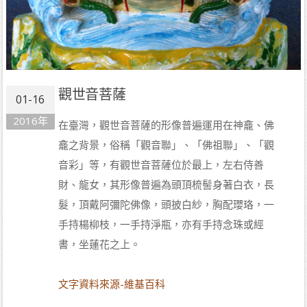
觀世音菩薩
01-16
2016年
在臺灣，觀世音菩薩的形像普遍運用在神龕、佛
龕之背景，俗稱「觀音聯」、「佛祖聯」、「觀
音彩」等，有觀世音菩薩位於最上，左右侍善
財、龍女，其形像普遍為頭頂梳髻身著白衣，長
髮，頂戴阿彌陀佛像，頭披白紗，胸配瓔珞，一
手持楊柳枝，一手持淨瓶，亦有手持念珠或經
書，坐蓮花之上。
文字資料來源-維基百科